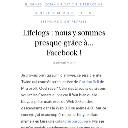
BLOGUES
COMMUNICATION INTERACTIVE
IDENTITÉ NUMÉRIQUE
LIFELOGS
MÉMOIRE D'ENTREPRISE
Lifelogs : nous y sommes
presque grâce à…
Facebook !
25 septembre 2011
Je croyais bien qu’au fil d’arrivée, ce serait le site
Twine qui concrétiserait le rêve de
Gordon Bell
de
Microsoft. Quel rêve ? Celui des LifeLogs ou si vous
voulez les Carnets du vie car il faut bien que le
blogue, pièce maîtresse du Web 2.0 ait des
descendants dans le Web 3.0 ou même 4.0… Sur ce
concept j’ai beaucoup écrit sur ce blogue allant
même à en faire une
catégorie particulière
. Mais je
ne m’attendais certainement pas à ce que ce soit