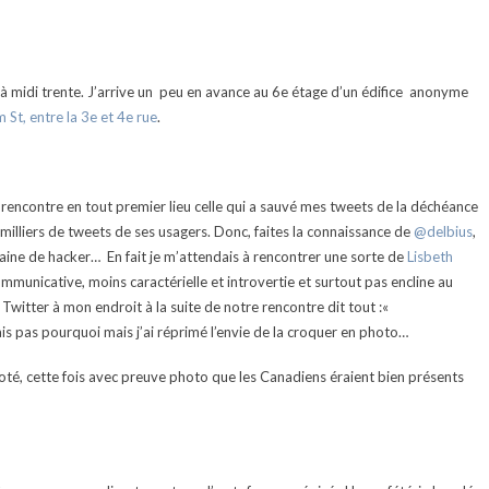
 à midi trente. J’arrive un peu en avance au 6e étage d’un édifice anonyme
St, entre la 3e et 4e rue
.
je rencontre en tout premier lieu celle qui a sauvé mes tweets de la déchéance
illiers de tweets de ses usagers. Donc, faites la connaissance de
@delbius
,
 graine de hacker… En fait je m’attendais à rencontrer une sorte de
Lisbeth
ommunicative, moins caractérielle et introvertie et surtout pas encline au
itter à mon endroit à la suite de notre rencontre dit tout :«
s pas pourquoi mais j’ai réprimé l’envie de la croquer en photo…
noté, cette fois avec preuve photo que les Canadiens éraient bien présents