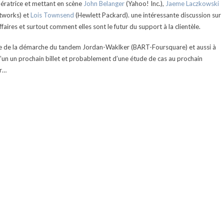
ératrice et mettant en scène
John Belanger
(Yahoo! Inc.),
Jaeme Laczkowski
tworks) et
Lois Townsend
(Hewlett Packard). une intéressante discussion sur
aires et surtout comment elles sont le futur du support à la clientèle.
 base de la démarche du tandem Jordan-Waklker (BART-Foursquare) et aussi à
 d’un un prochain billet et probablement d’une étude de cas au prochain
r…