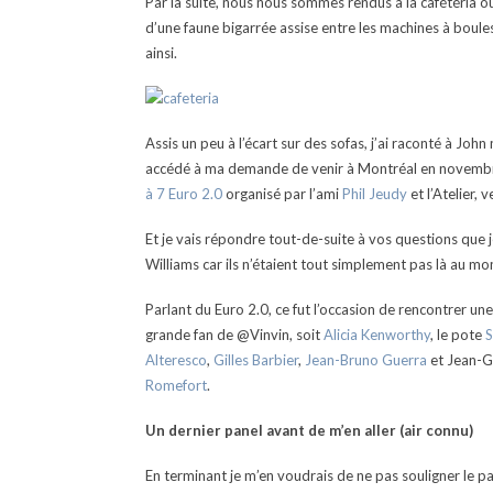
Par la suite, nous nous sommes rendus à la cafétéria 
d’une faune bigarrée assise entre les machines à boule
ainsi.
Assis un peu à l’écart sur des sofas, j’ai raconté à Joh
accédé à ma demande de venir à Montréal en novembre
à 7 Euro 2.0
organisé par l’ami
Phil Jeudy
et l’Atelier,
Et je vais répondre tout-de-suite à vos questions que j
Williams car ils n’étaient tout simplement pas là au m
Parlant du Euro 2.0, ce fut l’occasion de rencontrer une 
grande fan de @Vinvin, soit
Alicia Kenworthy
, le pote
S
Alteresco
,
Gilles Barbier
,
Jean-Bruno Guerra
et Jean-G
Romefort
.
Un dernier panel avant de m’en aller (air connu)
En terminant je m’en voudrais de ne pas souligner le p