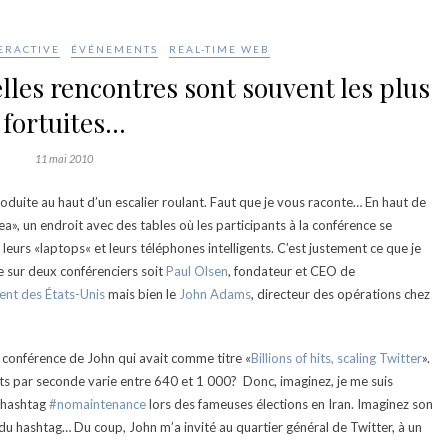
ERACTIVE
ÉVÉNEMENTS
REAL-TIME WEB
elles rencontres sont souvent les plus
fortuites…
11 mai 2010
roduite au haut d’un escalier roulant. Faut que je vous raconte… En haut de
a», un endroit avec des tables où les participants à la conférence se
eurs «laptops« et leurs téléphones intelligents. C’est justement ce que je
e sur deux conférenciers soit
Paul Olsen
, fondateur et CEO de
dent des États-Unis
mais bien le
John Adams
, directeur des opérations chez
a conférence de John qui avait comme titre «
Billions of hits, scaling Twitter
».
 par seconde varie entre 640 et 1 000? Donc, imaginez, je me suis
u hashtag
#nomaintenance
lors des fameuses élections en Iran. Imaginez son
e du hashtag… Du coup, John m’a invité au quartier général de Twitter, à un