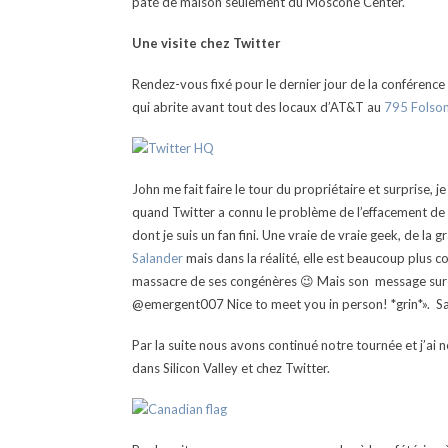
pâté de maison seulement du Moscone Center.
Une visite chez Twitter
Rendez-vous fixé pour le dernier jour de la conférence
qui abrite avant tout des locaux d’AT&T au
795 Folsom 
John me fait faire le tour du propriétaire et surprise, 
quand Twitter a connu le problème de l’effacement de m
dont je suis un fan fini. Une vraie de vraie geek, de la
Salander
mais dans la réalité, elle est beaucoup plus c
massacre de ses congénères 😉 Mais son message sur Tw
@emergent007 Nice to meet you in person! *grin*». Sai
Par la suite nous avons continué notre tournée et j’ai 
dans Silicon Valley et chez Twitter.