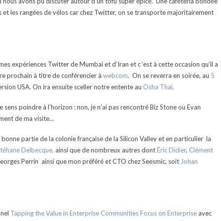
où nous avons pu discuter autour d’un tofu super épicé. Une cafétéria bondée
s et les rangées de vélos car chez Twitter, on se transporte majoritairement
n mes expériences Twitter de Mumbai et d’Iran et c ‘est à cette occasion qu’il a
 prochain à titre de conférencier à
webcom
. On se reverra en soirée, au
5
 version USA. On ira ensuite sceller notre entente au
Osha Thai
,
e sens poindre à l’horizon : non, je n’ai pas rencontré Biz Stone ou Evan
oment de ma visite…
bonne partie de la colonie française de la Silicon Valley et en particulier la
téhane Delbecque,
ainsi que de nombreux autres dont
Éric Didier
,
Clément
eorges Perrin ainsi que mon préféré et CTO chez Seesmic, soit
Johan
anel
Tapping the Value in Enterprise Communities
Focus on Enterprise
avec