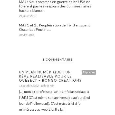
MAJ : Nous sommes en guerre et les USA ne
tolèrent pas les «espions des données» ni les
hackers blancs…
24 juillet 2013
MAJ 1 et 2 : Peopleisation de Twitter: quand
Oscar bat Poutine…
3 mars 2014
1 COMMENTAIRE
UN PLAN NUMÉRIQUE : UN
Répondre
RÊVE RÉALISABLE POUR LE
QUÉBEC? – BONGO CRÉATIONS
16 octobre 2022 - 15 h 48 min
[…] mon ex-professeur sur les médias sociaux à
l’UdM (C’est même son anniversaire aujourd’hui,
jour de l’halloween!). C’est grâce à lui si je
m’intéresse au web 2.0. Il a […]