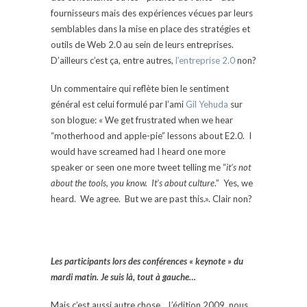
fournisseurs mais des expériences vécues par leurs
semblables dans la mise en place des stratégies et
outils de Web 2.0 au sein de leurs entreprises.
D’ailleurs c’est ça, entre autres,
l’entreprise 2.0
non?
Un commentaire qui reflète bien le sentiment
général est celui formulé par l’ami
Gil Yehuda
sur
son blogue: « We get frustrated when we hear
“motherhood and apple-pie” lessons about E2.0. I
would have screamed had I heard one more
speaker or seen one more tweet telling me “
it’s not
about the tools, you know. It’s about culture
.” Yes, we
heard. We agree. But we are past this.». Clair non?
Les participants lors des conférences « keynote » du
mardi matin. Je suis là, tout à gauche…
Mais c’est aussi autre chose… L’édition 2009, nous