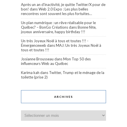
Après un an d'inactivité, je quitte Twitter/X pour de
bon!
dans
Web 2.0 Expo : Les plus belles
rencontres sont souvent les plus fortuites…
Un plan numérique : un rêve réalisable pour le
Québec? – BonGo Créations
dans
Bonne fête,
joyeux anniversaire, happy birthday !!!
Un très Joyeux Noël à tous et toutes !!! -
Émergenceweb
dans
MAJ: Un très Joyeux Noël à
tous et toutes !!!
Josianne Brousseau
dans
Mon Top 50 des
influenceurs Web au Québec
Karima kah
dans
Twitter, Trump et le ménage de la
toilette (prise 2)
ARCHIVES
Archives