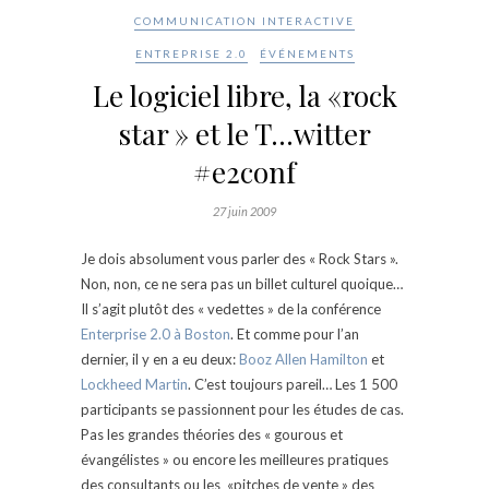
COMMUNICATION INTERACTIVE
ENTREPRISE 2.0
ÉVÉNEMENTS
Le logiciel libre, la «rock
star » et le T…witter
#e2conf
27 juin 2009
Je dois absolument vous parler des « Rock Stars ».
Non, non, ce ne sera pas un billet culturel quoique…
Il s’agit plutôt des « vedettes » de la conférence
Enterprise 2.0 à Boston
. Et comme pour l’an
dernier, il y en a eu deux:
Booz Allen Hamilton
et
Lockheed Martin
. C’est toujours pareil… Les 1 500
participants se passionnent pour les études de cas.
Pas les grandes théories des « gourous et
évangélistes » ou encore les meilleures pratiques
des consultants ou les «pitches de vente » des