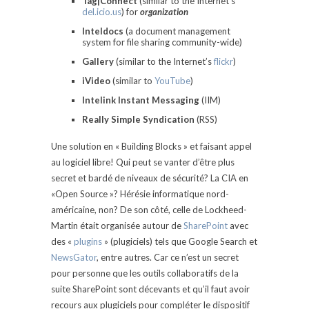
Tag|Connect
(similar to the Internet’s
del.icio.us
) for
organization
Inteldocs
(a document management
system for file sharing community-wide)
Gallery
(similar to the Internet’s
flickr
)
iVideo
(similar to
YouTube
)
Intelink Instant Messaging
(IIM)
Really Simple Syndication
(RSS)
Une solution en « Building Blocks » et faisant appel
au logiciel libre! Qui peut se vanter d’être plus
secret et bardé de niveaux de sécurité? La CIA en
«Open Source »? Hérésie informatique nord-
américaine, non? De son côté, celle de Lockheed-
Martin était organisée autour de
SharePoint
avec
des «
plugins
» (plugiciels) tels que Google Search et
NewsGator
, entre autres. Car ce n’est un secret
pour personne que les outils collaboratifs de la
suite SharePoint sont décevants et qu’il faut avoir
recours aux plugiciels pour compléter le dispositif