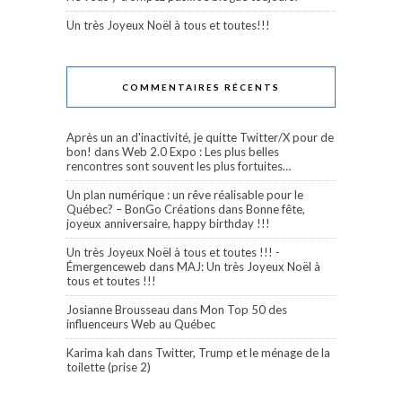
Un très Joyeux Noël à tous et toutes!!!
COMMENTAIRES RÉCENTS
Après un an d'inactivité, je quitte Twitter/X pour de
bon!
dans
Web 2.0 Expo : Les plus belles
rencontres sont souvent les plus fortuites…
Un plan numérique : un rêve réalisable pour le
Québec? – BonGo Créations
dans
Bonne fête,
joyeux anniversaire, happy birthday !!!
Un très Joyeux Noël à tous et toutes !!! -
Émergenceweb
dans
MAJ: Un très Joyeux Noël à
tous et toutes !!!
Josianne Brousseau
dans
Mon Top 50 des
influenceurs Web au Québec
Karima kah
dans
Twitter, Trump et le ménage de la
toilette (prise 2)