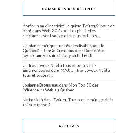
COMMENTAIRES RÉCENTS
Après un an d'inactivité, je quitte Twitter/X pour de
bon!
dans
Web 2.0 Expo : Les plus belles
rencontres sont souvent les plus fortuites…
Un plan numérique : un rêve réalisable pour le
Québec? – BonGo Créations
dans
Bonne fête,
joyeux anniversaire, happy birthday !!!
Un très Joyeux Noël à tous et toutes !!! -
Émergenceweb
dans
MAJ: Un très Joyeux Noël à
tous et toutes !!!
Josianne Brousseau
dans
Mon Top 50 des
influenceurs Web au Québec
Karima kah
dans
Twitter, Trump et le ménage de la
toilette (prise 2)
ARCHIVES