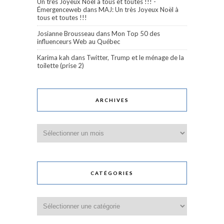
Un très Joyeux Noël à tous et toutes !!! -
Émergenceweb
dans
MAJ: Un très Joyeux Noël à
tous et toutes !!!
Josianne Brousseau
dans
Mon Top 50 des
influenceurs Web au Québec
Karima kah
dans
Twitter, Trump et le ménage de la
toilette (prise 2)
ARCHIVES
Archives
CATÉGORIES
Catégories