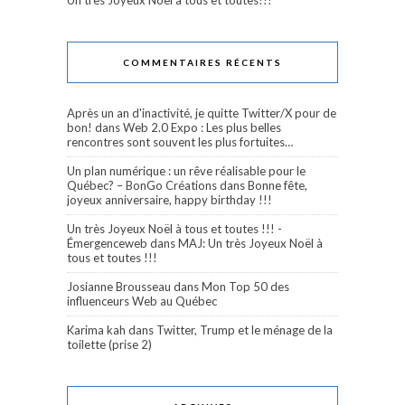
Un très Joyeux Noël à tous et toutes!!!
COMMENTAIRES RÉCENTS
Après un an d'inactivité, je quitte Twitter/X pour de
bon!
dans
Web 2.0 Expo : Les plus belles
rencontres sont souvent les plus fortuites…
Un plan numérique : un rêve réalisable pour le
Québec? – BonGo Créations
dans
Bonne fête,
joyeux anniversaire, happy birthday !!!
Un très Joyeux Noël à tous et toutes !!! -
Émergenceweb
dans
MAJ: Un très Joyeux Noël à
tous et toutes !!!
Josianne Brousseau
dans
Mon Top 50 des
influenceurs Web au Québec
Karima kah
dans
Twitter, Trump et le ménage de la
toilette (prise 2)