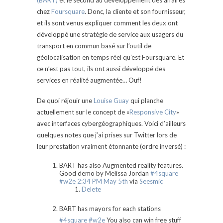
(BART)
et le second au développement des affaires
chez
Foursquare
. Donc, la cliente et son fournisseur,
et ils sont venus expliquer comment les deux ont
développé une stratégie de service aux usagers du
transport en commun basé sur l’outil de
géolocalisation en temps réel qu’est Foursquare. Et
ce n’est pas tout, ils ont aussi développé des
services en réalité augmentée… Ouf!
De quoi réjouir une
Louise Guay
qui planche
actuellement sur le concept de «
Responsive City
»
avec interfaces cybergéographiques. Voici d’ailleurs
quelques notes que j’ai prises sur Twitter lors de
leur prestation vraiment étonnante (ordre inversé) :
BART has also Augmented reality features.
Good demo by Melissa Jordan
#4square
#w2e
2:34 PM May 5th
via
Seesmic
Delete
BART has mayors for each stations
#4square
#w2e
You also can win free stuff