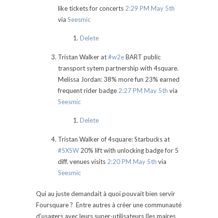
like tickets for concerts
2:29 PM May 5th
via
Seesmic
Delete
Tristan Walker at
#w2e
BART public
transport sytem partnership with 4square.
Melissa Jordan: 38% more fun 23% earned
frequent rider badge
2:27 PM May 5th
via
Seesmic
Delete
Tristan Walker of 4square: Starbucks at
#SXSW
20% lift with unlocking badge for 5
diff. venues visits
2:20 PM May 5th
via
Seesmic
Qui au juste demandait à quoi pouvait bien servir
Foursquare ? Entre autres à créer une communauté
d’usagers avec leurs super-utilisateurs (les maires