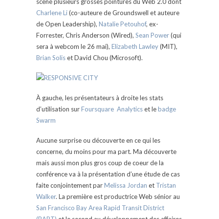
scène plusieurs grosses pointures du Web 2.0 dont
Charlene Li
(co-auteure de Groundswell et auteure
de Open Leadership),
Natalie Petouhof
, ex-
Forrester, Chris Anderson (Wired),
Sean Power
(qui
sera à webcom le 26 mai),
Elizabeth Lawley
(MIT),
Brian Solis
et David Chou (Microsoft).
À gauche, les présentateurs à droite les stats
d’utilisation sur
Foursquare Analytics
et le
badge
Swarm
Aucune surprise ou découverte en ce qui les
concerne, du moins pour ma part. Ma découverte
mais aussi mon plus gros coup de coeur de la
conférence va à la présentation d’une étude de cas
faite conjointement par
Melissa Jordan
et
Tristan
Walker
. La première est productrice Web sénior au
San Francisco Bay Area Rapid Transit District