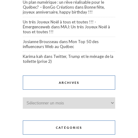
Un plan numérique : un rêve réalisable pour le
Québec? – BonGo Créations
dans
Bonne fête,
joyeux anniversaire, happy birthday !!!
Un très Joyeux Noël à tous et toutes !!! -
Émergenceweb
dans
MAJ: Un très Joyeux Noël à
tous et toutes !!!
Josianne Brousseau
dans
Mon Top 50 des
influenceurs Web au Québec
Karima kah
dans
Twitter, Trump et le ménage de la
toilette (prise 2)
ARCHIVES
Archives
CATÉGORIES