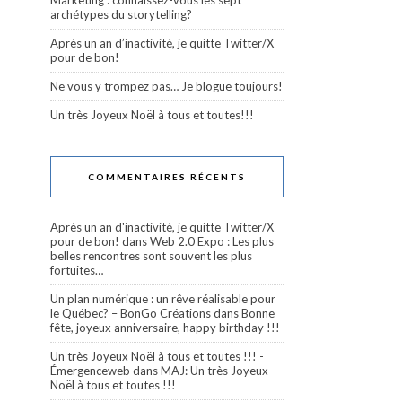
Marketing : connaissez-vous les sept
archétypes du storytelling?
Après un an d’inactivité, je quitte Twitter/X
pour de bon!
Ne vous y trompez pas… Je blogue toujours!
Un très Joyeux Noël à tous et toutes!!!
COMMENTAIRES RÉCENTS
Après un an d'inactivité, je quitte Twitter/X
pour de bon!
dans
Web 2.0 Expo : Les plus
belles rencontres sont souvent les plus
fortuites…
Un plan numérique : un rêve réalisable pour
le Québec? – BonGo Créations
dans
Bonne
fête, joyeux anniversaire, happy birthday !!!
Un très Joyeux Noël à tous et toutes !!! -
Émergenceweb
dans
MAJ: Un très Joyeux
Noël à tous et toutes !!!