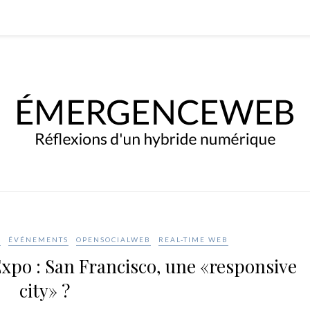
E
ÉVÉNEMENTS
OPENSOCIALWEB
REAL-TIME WEB
xpo : San Francisco, une «responsive
city» ?