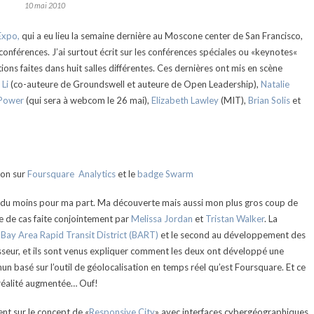
10 mai 2010
Expo,
qui a eu lieu la semaine dernière au Moscone center de San Francisco,
s conférences. J’ai surtout écrit sur les conférences spéciales ou «keynotes«
ions faites dans huit salles différentes. Ces dernières ont mis en scène
 Li
(co-auteure de Groundswell et auteure de Open Leadership),
Natalie
Power
(qui sera à webcom le 26 mai),
Elizabeth Lawley
(MIT),
Brian Solis
et
tion sur
Foursquare Analytics
et le
badge Swarm
, du moins pour ma part. Ma découverte mais aussi mon plus gros coup de
e de cas faite conjointement par
Melissa Jordan
et
Tristan Walker
. La
 Bay Area Rapid Transit District (BART)
et le second au développement des
nisseur, et ils sont venus expliquer comment les deux ont développé une
n basé sur l’outil de géolocalisation en temps réel qu’est Foursquare. Et ce
n réalité augmentée… Ouf!
nt sur le concept de «
Responsive City
» avec interfaces cybergéographiques.