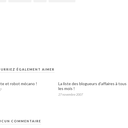
URRIEZ ÉGALEMENT AIMER
te et robot mécano !
La liste des blogueurs d’affaires à tous
les mois !
07
27 novembre 2007
UCUN COMMENTAIRE