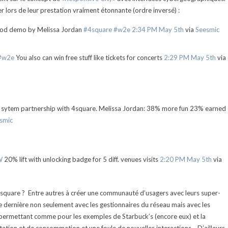
ter lors de leur prestation vraiment étonnante (ordre inversé) :
Good demo by Melissa Jordan
#4square
#w2e
2:34 PM May 5th
via
Seesmic
#w2e
You also can win free stuff like tickets for concerts
2:29 PM May 5th
via
 sytem partnership with 4square. Melissa Jordan: 38% more fun 23% earned
smic
W
20% lift with unlocking badge for 5 diff. venues visits
2:20 PM May 5th
via
rsquare ? Entre autres à créer une communauté d’usagers avec leurs super-
tte dernière non seulement avec les gestionnaires du réseau mais avec les
permettant comme pour les exemples de Starbuck’s (encore eux) et la