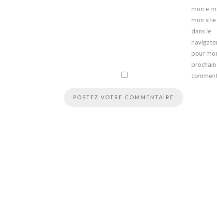
mon e-ma
mon site
dans le
navigate
pour mo
prochain
comment