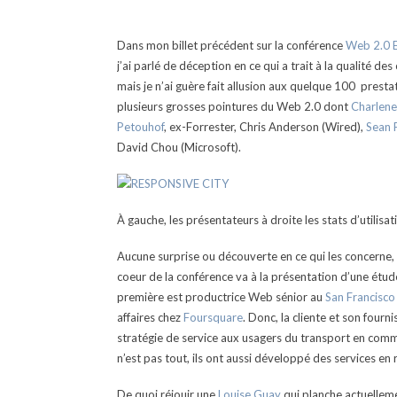
Dans mon billet précédent sur la conférence
Web 2.0 
j’ai parlé de déception en ce qui a trait à la qualité de
mais je n’ai guère fait allusion aux quelque 100 prestat
plusieurs grosses pointures du Web 2.0 dont
Charlene
Petouhof
, ex-Forrester, Chris Anderson (Wired),
Sean 
David Chou (Microsoft).
À gauche, les présentateurs à droite les stats d’utilisa
Aucune surprise ou découverte en ce qui les concerne
coeur de la conférence va à la présentation d’une étud
première est productrice Web sénior au
San Francisco
affaires chez
Foursquare
. Donc, la cliente et son four
stratégie de service aux usagers du transport en commu
n’est pas tout, ils ont aussi développé des services e
De quoi réjouir une
Louise Guay
qui planche actuelleme