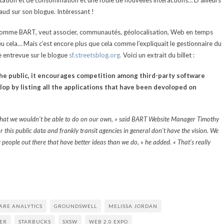
ation et de consommation et une foule de nouvelles interactions… D’ailleurs
aud sur son blogue. Intéressant !
qui, comme BART, veut associer, communautés, géolocalisation, Web en temps
eu cela… Mais c’est encore plus que cela comme l’expliquait le gestionnaire du
 entrevue sur le blogue
sf.streetsblog.org.
Voici un extrait du billet :
the public, it encourages competition among third-party software
op by listing all the applications that have been devoloped on
 that we wouldn’t be able to do on our own, » said BART Website Manager Timothy
r this public data and frankly transit agencies in general don’t have the vision. We
 people out there that have better ideas than we do, » he added. « That’s really
RE ANALYTICS
GROUNDSWELL
MELISSA JORDAN
ER
STARBUCKS
SXSW
WEB 2.0 EXPO