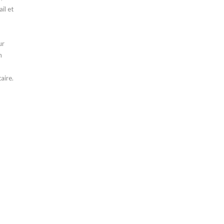
il et
ur
n
aire.