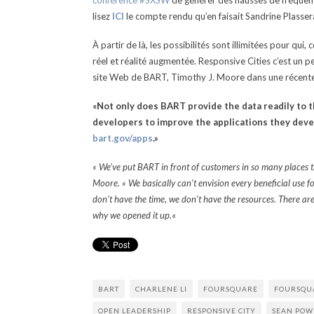
conférence #SXSW
de générer des hausses de fréquent
lisez
ICI
le compte rendu qu’en faisait Sandrine Plasser
À partir de là, les possibilités sont illimitées pour 
réel et réalité augmentée. Responsive Cities c’est un p
site Web de BART, Timothy J. Moore dans une récente
«Not only does BART provide the data readily to 
developers to improve the applications they devel
bart.gov/apps
.»
« We’ve put BART in front of customers in so many places
Moore. « We basically can’t envision every beneficial use fo
don’t have the time, we don’t have the resources. There are
why we opened it up.
«
BART
CHARLENE LI
FOURSQUARE
FOURSQUA
OPEN LEADERSHIP
RESPONSIVE CITY
SEAN POW