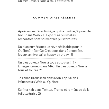
Un très Joyeux Noël à tous et toutes!!!
COMMENTAIRES RÉCENTS
Après un an d'inactivité, je quitte Twitter/X pour de
bon!
dans
Web 2.0 Expo : Les plus belles
rencontres sont souvent les plus fortuites…
Un plan numérique : un rêve réalisable pour le
Québec? – BonGo Créations
dans
Bonne fête,
joyeux anniversaire, happy birthday !!!
Un très Joyeux Noël à tous et toutes !!! -
Émergenceweb
dans
MAJ: Un très Joyeux Noël à
tous et toutes !!!
Josianne Brousseau
dans
Mon Top 50 des
influenceurs Web au Québec
Karima kah
dans
Twitter, Trump et le ménage de la
toilette (prise 2)