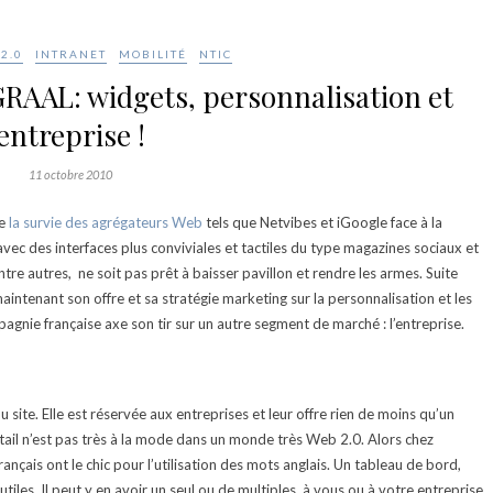
2.0
INTRANET
MOBILITÉ
NTIC
GRAAL: widgets, personnalisation et
entreprise !
11 octobre 2010
de
la survie des agrégateurs Web
tels que Netvibes et iGoogle face à la
c des interfaces plus conviviales et tactiles du type magazines sociaux et
entre autres, ne soit pas prêt à baisser pavillon et rendre les armes. Suite
intenant son offre et sa stratégie marketing sur la personnalisation et les
agnie française axe son tir sur un autre segment de marché : l’entreprise.
site. Elle est réservée aux entreprises et leur offre rien de moins qu’un
ortail n’est pas très à la mode dans un monde très Web 2.0. Alors chez
rançais ont le chic pour l’utilisation des mots anglais. Un tableau de bord,
iles. Il peut y en avoir un seul ou de multiples, à vous ou à votre entreprise