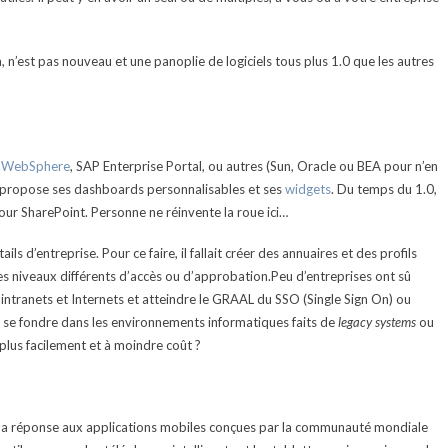
 n’est pas nouveau et une panoplie de logiciels tous plus 1.0 que les autres
,
WebSphere
, SAP Enterprise Portal, ou autres (Sun, Oracle ou BEA pour n’en
t propose ses dashboards personnalisables et ses
widgets
. Du temps du 1.0,
ur SharePoint. Personne ne réinvente la roue ici…
ils d’entreprise. Pour ce faire, il fallait créer des annuaires et des profils
niveaux différents d’accès ou d’approbation.Peu d’entreprises ont sû
intranets et Internets et atteindre le GRAAL du SSO (Single Sign On) ou
 ou se fondre dans les environnements informatiques faits de
legacy systems
ou
lus facilement et à moindre coût ?
t la réponse aux applications mobiles conçues par la communauté mondiale