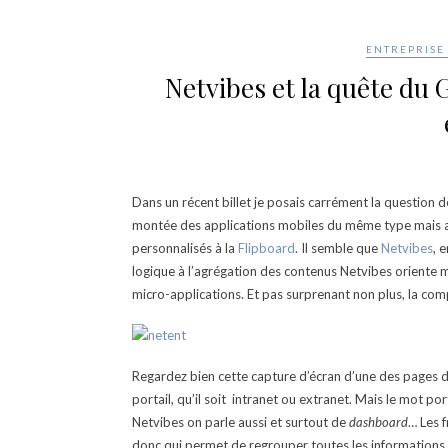
ENTREPRISE 
Netvibes et la quête du 
Dans un récent billet je posais carrément la question 
montée des applications mobiles du même type mais ave
personnalisés à la
Flipboard
. Il semble que
Netvibes
, 
logique à l’agrégation des contenus Netvibes oriente ma
micro-applications. Et pas surprenant non plus, la comp
Regardez bien cette capture d’écran d’une des pages du 
portail, qu’il soit intranet ou extranet. Mais le mot p
Netvibes on parle aussi et surtout de
dashboard
… Les f
donc qui permet de regrouper toutes les informations ut