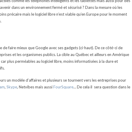
tiles comme les téléphones intelligents et les tablettes mais aussi pour des
nir dans un environnement fermé et sécurisé ? Dans la mesure où les
ins précaire mais le logiciel libre n’est viable qu’en Europe pour le moment
.
le de faire mieux que Google avec ses gadgets (ci-haut). De ce côté-ci de
reprises et les organismes publics. La cible au Québec et ailleurs en Amérique
E
car plus perméables au logiciel libre, moins informatisées à la dure et
fs.
s un modèle d’affaires et plusieurs se tournent vers les entreprises pour
eam
,
Skype
, Netvibes mais aussi
FourSquare
… De cela il sera question dans le