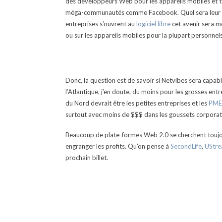
des développeurs Web pour les appareils mobiles et tac
méga-communautés comme Facebook. Quel sera leur ave
entreprises s’ouvrent au
logiciel libre
cet avenir sera mo
ou sur les appareils mobiles pour la plupart personnels
Donc, la question est de savoir si Netvibes sera capab
l’Atlantique, j’en doute, du moins pour les grosses ent
du Nord devrait être les petites entreprises et les
PM
surtout avec moins de $$$ dans les goussets corporati
Beaucoup de plate-formes Web 2.0 se cherchent toujour
engranger les profits. Qu’on pense à
SecondLife
,
UStr
prochain billet.