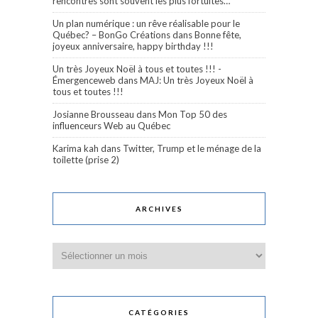
rencontres sont souvent les plus fortuites…
Un plan numérique : un rêve réalisable pour le
Québec? – BonGo Créations
dans
Bonne fête,
joyeux anniversaire, happy birthday !!!
Un très Joyeux Noël à tous et toutes !!! -
Émergenceweb
dans
MAJ: Un très Joyeux Noël à
tous et toutes !!!
Josianne Brousseau
dans
Mon Top 50 des
influenceurs Web au Québec
Karima kah
dans
Twitter, Trump et le ménage de la
toilette (prise 2)
ARCHIVES
Archives
CATÉGORIES