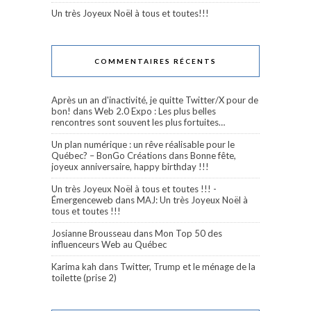
Un très Joyeux Noël à tous et toutes!!!
COMMENTAIRES RÉCENTS
Après un an d'inactivité, je quitte Twitter/X pour de
bon!
dans
Web 2.0 Expo : Les plus belles
rencontres sont souvent les plus fortuites…
Un plan numérique : un rêve réalisable pour le
Québec? – BonGo Créations
dans
Bonne fête,
joyeux anniversaire, happy birthday !!!
Un très Joyeux Noël à tous et toutes !!! -
Émergenceweb
dans
MAJ: Un très Joyeux Noël à
tous et toutes !!!
Josianne Brousseau
dans
Mon Top 50 des
influenceurs Web au Québec
Karima kah
dans
Twitter, Trump et le ménage de la
toilette (prise 2)