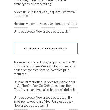
Marketing : connaissez-vous les sept
archétypes du storytelling?
Après un an d’inactivité, je quitte Twitter/X
pour de bon!
Ne vous y trompez pas… Je blogue toujours!
Un très Joyeux Noël à tous et toutes!!!
COMMENTAIRES RÉCENTS
Après un an d'inactivité, je quitte Twitter/X
pour de bon!
dans
Web 2.0 Expo : Les plus
belles rencontres sont souvent les plus
fortuites…
Un plan numérique : un rêve réalisable pour
le Québec? – BonGo Créations
dans
Bonne
fête, joyeux anniversaire, happy birthday !!!
Un très Joyeux Noël à tous et toutes !!! -
Émergenceweb
dans
MAJ: Un très Joyeux
Noël à tous et toutes !!!