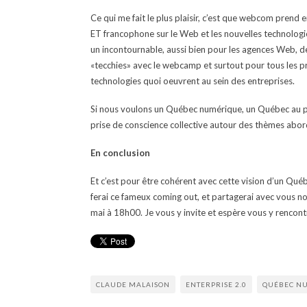
Ce qui me fait le plus plaisir, c’est que webcom prend e
ET francophone sur le Web et les nouvelles technolo
un incontournable, aussi bien pour les agences Web, d
«tecchies» avec le webcamp et surtout pour tous les 
technologies quoi oeuvrent au sein des entreprises.
Si nous voulons un Québec numérique, un Québec au pr
prise de conscience collective autour des thèmes abo
En conclusion
Et c’est pour être cohérent avec cette vision d’un Qué
ferai ce fameux coming out, et partagerai avec vous no
mai à 18h00. Je vous y invite et espère vous y rencon
CLAUDE MALAISON
ENTERPRISE 2.0
QUÉBEC N