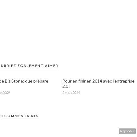
URRIEZ ÉGALEMENT AIMER
 de Biz Stone: que prépare
Pour en finir en 2014 avec l’entreprise
?
2.0 !
re 2009
5 mars 2014
3 COMMENTAIRES
Répondre