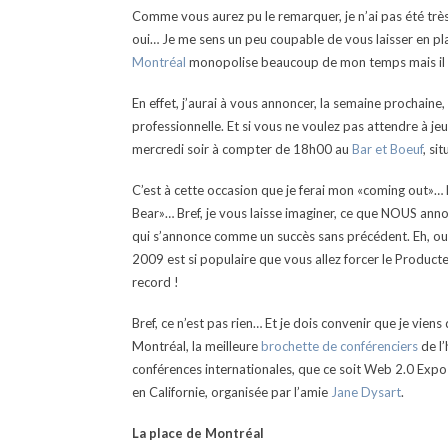
Comme vous aurez pu le remarquer, je n’ai pas été très
oui… Je me sens un peu coupable de vous laisser en pla
Montréal
monopolise beaucoup de mon temps mais il n
En effet, j’aurai à vous annoncer, la semaine prochain
professionnelle. Et si vous ne voulez pas attendre à jeu
mercredi soir à compter de 18h00 au
Bar et Boeuf
, si
C’est à cette occasion que je ferai mon «coming out»… 
Bear»… Bref, je vous laisse imaginer, ce que NOUS anno
qui s’annonce comme un succès sans précédent. Eh, ou
2009 est si populaire que vous allez forcer le Producteu
record !
Bref, ce n’est pas rien… Et je dois convenir que je viens
Montréal, la meilleure
brochette de conférenciers
de l
conférences internationales, que ce soit Web 2.0 Exp
en Californie, organisée par l’amie
Jane Dysart
.
La place de Montréal