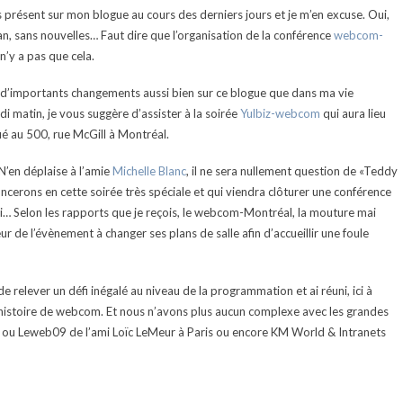
 présent sur mon blogue au cours des derniers jours et je m’en excuse. Oui,
n, sans nouvelles… Faut dire que l’organisation de la conférence
webcom-
’y a pas que cela.
e, d’importants changements aussi bien sur ce blogue que dans ma vie
di matin, je vous suggère d’assister à la soirée
Yulbiz-webcom
qui aura lieu
tué au 500, rue McGill à Montréal.
N’en déplaise à l’amie
Michelle Blanc
, il ne sera nullement question de «Teddy
ncerons en cette soirée très spéciale et qui viendra clôturer une conférence
i… Selon les rapports que je reçois, le webcom-Montréal, la mouture mai
r de l’évènement à changer ses plans de salle afin d’accueillir une foule
 de relever un défi inégalé au niveau de la programmation et ai réuni, ici à
’histoire de webcom. Et nous n’avons plus aucun complexe avec les grandes
o ou Leweb09 de l’ami Loïc LeMeur à Paris ou encore KM World & Intranets