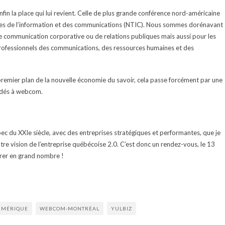
nfin la place qui lui revient. Celle de plus grande conférence nord-américaine
gies de l’information et des communications (NTIC). Nous sommes dorénavant
e communication corporative ou de relations publiques mais aussi pour les
professionnels des communications, des ressources humaines et des
emier plan de la nouvelle économie du savoir, cela passe forcément par une
rdés à webcom.
bec du XXIe siècle, avec des entreprises stratégiques et performantes, que je
tre vision de l’entreprise québécoise 2.0. C’est donc un rendez-vous, le 13
trer en grand nombre !
UMÉRIQUE
WEBCOM-MONTRÉAL
YULBIZ