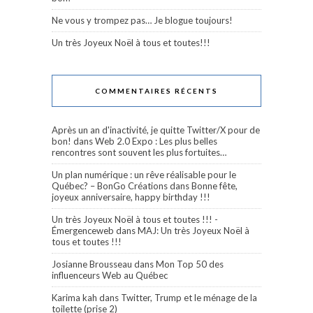
Ne vous y trompez pas… Je blogue toujours!
Un très Joyeux Noël à tous et toutes!!!
COMMENTAIRES RÉCENTS
Après un an d'inactivité, je quitte Twitter/X pour de
bon!
dans
Web 2.0 Expo : Les plus belles
rencontres sont souvent les plus fortuites…
Un plan numérique : un rêve réalisable pour le
Québec? – BonGo Créations
dans
Bonne fête,
joyeux anniversaire, happy birthday !!!
Un très Joyeux Noël à tous et toutes !!! -
Émergenceweb
dans
MAJ: Un très Joyeux Noël à
tous et toutes !!!
Josianne Brousseau
dans
Mon Top 50 des
influenceurs Web au Québec
Karima kah
dans
Twitter, Trump et le ménage de la
toilette (prise 2)