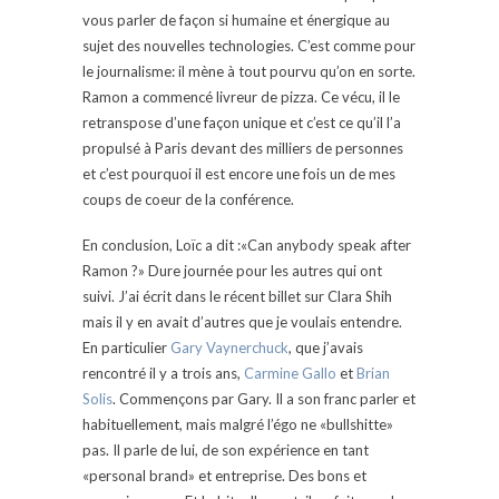
vous parler de façon si humaine et énergique au
sujet des nouvelles technologies. C’est comme pour
le journalisme: il mène à tout pourvu qu’on en sorte.
Ramon a commencé livreur de pizza. Ce vécu, il le
retranspose d’une façon unique et c’est ce qu’il l’a
propulsé à Paris devant des milliers de personnes
et c’est pourquoi il est encore une fois un de mes
coups de coeur de la conférence.
En conclusion, Loïc a dit :«Can anybody speak after
Ramon ?» Dure journée pour les autres qui ont
suivi. J’ai écrit dans le récent billet sur Clara Shih
mais il y en avait d’autres que je voulais entendre.
En particulier
Gary Vaynerchuck
, que j’avais
rencontré il y a trois ans,
Carmine Gallo
et
Brian
Solis
. Commençons par Gary. Il a son franc parler et
habituellement, mais malgré l’égo ne «bullshitte»
pas. Il parle de lui, de son expérience en tant
«personal brand» et entreprise. Des bons et