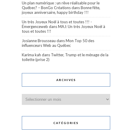
Un plan numérique : un rêve réalisable pour le
Québec? – BonGo Créations
dans
Bonne fête,
joyeux anniversaire, happy birthday !!!
Un très Joyeux Noël à tous et toutes !!! -
Émergenceweb
dans
MAJ: Un très Joyeux Noël à
tous et toutes !!!
Josianne Brousseau
dans
Mon Top 50 des
influenceurs Web au Québec
Karima kah
dans
Twitter, Trump et le ménage de la
toilette (prise 2)
ARCHIVES
Archives
CATÉGORIES