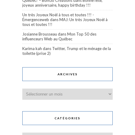
Québec? – BonGo Créations
dans
Bonne fête,
joyeux anniversaire, happy birthday !!!
Un très Joyeux Noël à tous et toutes !!! -
Émergenceweb
dans
MAJ: Un très Joyeux Noël à
tous et toutes !!!
Josianne Brousseau
dans
Mon Top 50 des
influenceurs Web au Québec
Karima kah
dans
Twitter, Trump et le ménage de la
toilette (prise 2)
ARCHIVES
Archives
CATÉGORIES
Catégories