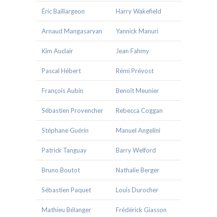
Éric Baillargeon
Harry Wakefield
Arnaud Mangasaryan
Yannick Manuri
Kim Auclair
Jean Fahmy
Pascal Hébert
Rémi Prévost
François Aubin
Benoît Meunier
Sébastien Provencher
Rebecca Coggan
Stéphane Guérin
Manuel Angelini
Patrick Tanguay
Barry Welford
Bruno Boutot
Nathalie Berger
Sébastien Paquet
Louis Durocher
Mathieu Bélanger
Frédérick Giasson