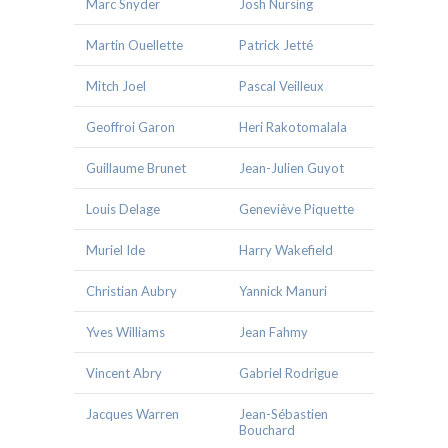
Marc Snyder
Josh Nursing
Martin Ouellette
Patrick Jetté
Mitch Joel
Pascal Veilleux
Geoffroi Garon
Heri Rakotomalala
Guillaume Brunet
Jean-Julien Guyot
Louis Delage
Geneviève Piquette
Muriel Ide
Harry Wakefield
Christian Aubry
Yannick Manuri
Yves Williams
Jean Fahmy
Vincent Abry
Gabriel Rodrigue
Jacques Warren
Jean-Sébastien
Bouchard