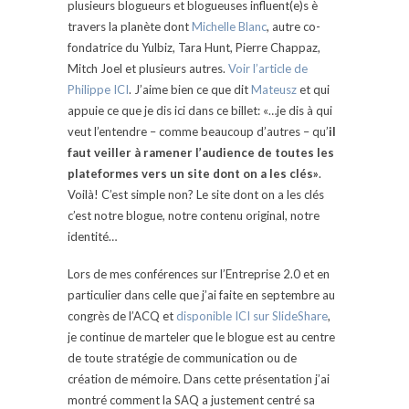
plusieurs blogueurs et blogueuses influent(e)s è
travers la planète dont
Michelle Blanc
, autre co-
fondatrice du Yulbiz, Tara Hunt, Pierre Chappaz,
Mitch Joel et plusieurs autres.
Voir l’article de
Philippe ICI
. J’aime bien ce que dit
Mateusz
et qui
appuie ce que je dis ici dans ce billet: «…je dis à qui
veut l’entendre – comme beaucoup d’autres – qu’
il
faut veiller à ramener l’audience de toutes les
plateformes vers un site dont on a les clés»
.
Voilà! C’est simple non? Le site dont on a les clés
c’est notre blogue, notre contenu original, notre
identité…
Lors de mes conférences sur l’Entreprise 2.0 et en
particulier dans celle que j’ai faite en septembre au
congrès de l’ACQ et
disponible ICI sur SlideShare
,
je continue de marteler que le blogue est au centre
de toute stratégie de communication ou de
création de mémoire. Dans cette présentation j’ai
montré comment la SAQ a justement centré sa