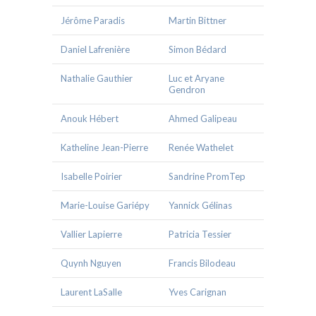
Jérôme Paradis
Martin Bittner
Daniel Lafrenière
Simon Bédard
Nathalie Gauthier
Luc et Aryane
Gendron
Anouk Hébert
Ahmed Galipeau
Katheline Jean-Pierre
Renée Wathelet
Isabelle Poirier
Sandrine PromTep
Marie-Louise Gariépy
Yannick Gélinas
Vallier Lapierre
Patricia Tessier
Quynh Nguyen
Francis Bilodeau
Laurent LaSalle
Yves Carignan