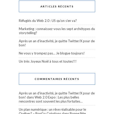
ARTICLES RÉCENTS
Réfugiés du Web 2.0 : US qu’on s’en va?
Marketing : connaissez-vous les sept archétypes du
storytelling?
Après un an d’inactivité, je quitte Twitter/X pour de
bon!
Ne vous y trompez pas… Je blogue toujours!
Un très Joyeux Noël à tous et toutes!!!
COMMENTAIRES RÉCENTS
Après un an d'inactivité, je quitte Twitter/X pour de
bon!
dans
Web 2.0 Expo : Les plus belles
rencontres sont souvent les plus fortuites…
Un plan numérique : un rêve réalisable pour le
Québec? – BonGo Créations
dans
Bonne fête,