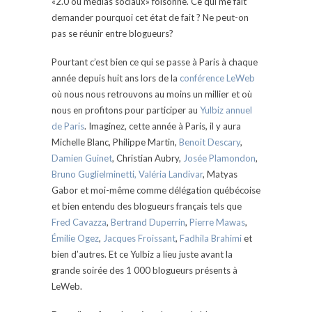
«2.0 ou médias sociaux» foisonne. Ce qui me fait
demander pourquoi cet état de fait ? Ne peut-on
pas se réunir entre blogueurs?
Pourtant c’est bien ce qui se passe à Paris à chaque
année depuis huit ans lors de la
conférence LeWeb
où nous nous retrouvons au moins un millier et où
nous en profitons pour participer au
Yulbiz annuel
de Paris
. Imaginez, cette année à Paris, il y aura
Michelle Blanc, Philippe Martin,
Benoit Descary
,
Damien Guinet
, Christian Aubry,
Josée Plamondon
,
Bruno Guglielminetti,
Valéria Landivar
, Matyas
Gabor et moi-même comme délégation québécoise
et bien entendu des blogueurs français tels que
Fred Cavazza
,
Bertrand Duperrin
,
Pierre Mawas
,
Émilie Ogez
,
Jacques Froissant
,
Fadhila Brahimi
et
bien d’autres. Et ce Yulbiz a lieu juste avant la
grande soirée des 1 000 blogueurs présents à
LeWeb.