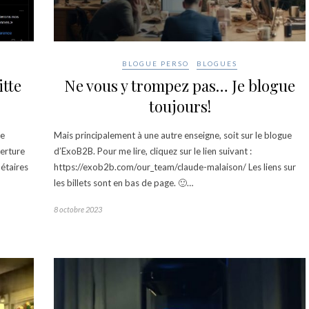
BLOGUE PERSO
BLOGUES
Ne vous y trompez pas… Je blogue
itte
toujours!
Mais principalement à une autre enseigne, soit sur le blogue
de
d’ExoB2B. Pour me lire, cliquez sur le lien suivant :
verture
https://exob2b.com/our_team/claude-malaison/ Les liens sur
nétaires
les billets sont en bas de page. 🙂…
8 octobre 2023