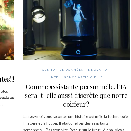
GESTION DE DONNÉES
INNOVATION
tes!!!
INTELLIGENCE ARTIFICIELLE
Comme assistante personnelle, l’IA
Fêtes,
sera-t-elle aussi discrète que notre
’année en
coiffeur?
is
Laissez-moi vous raconter une histoire qui mêle la technologie,
l’histoire et la fiction. Il était une fois des assistants
personnels…. Pas trop vite. Retour sur le futur: Aloha, Alexa,