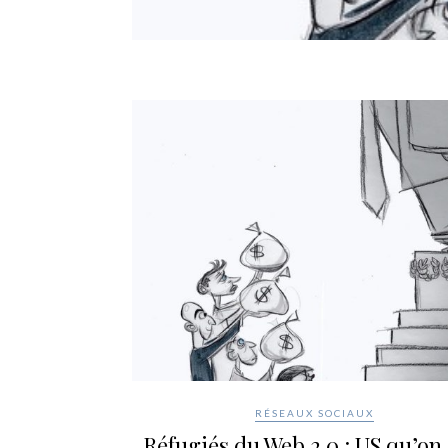
RÉSEAUX SOCIAUX
Réfugiés du Web 2.0 : US qu’on 