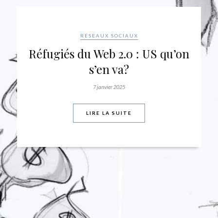
COMMUNICATION INTERACTIVE
MARKETING
STORYTELLING
Marketing : connaissez-vous
les sept archétypes du
storytelling?
5 septembre 2024
LIRE LA SUITE