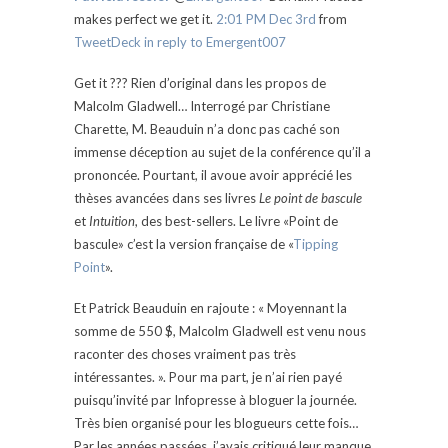
makes perfect we get it.
2:01 PM Dec 3rd
from
TweetDeck
in reply to Emergent007
Get it ??? Rien d’original dans les propos de
Malcolm Gladwell… Interrogé par Christiane
Charette, M. Beauduin n’a donc pas caché son
immense déception au sujet de la conférence qu’il a
prononcée. Pourtant, il avoue avoir apprécié les
thèses avancées dans ses livres
Le point de bascule
et
Intuition
, des best-sellers. Le livre «Point de
bascule» c’est la version française de «
Tipping
Point
».
Et Patrick Beauduin en rajoute : « Moyennant la
somme de 550 $, Malcolm Gladwell est venu nous
raconter des choses vraiment pas très
intéressantes. ». Pour ma part, je n’ai rien payé
puisqu’invité par Infopresse à bloguer la journée.
Très bien organisé pour les blogueurs cette fois…
Par les années passées, j’avais critiqué leur manque