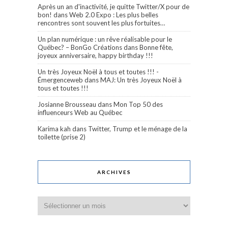
Après un an d'inactivité, je quitte Twitter/X pour de
bon!
dans
Web 2.0 Expo : Les plus belles
rencontres sont souvent les plus fortuites…
Un plan numérique : un rêve réalisable pour le
Québec? – BonGo Créations
dans
Bonne fête,
joyeux anniversaire, happy birthday !!!
Un très Joyeux Noël à tous et toutes !!! -
Émergenceweb
dans
MAJ: Un très Joyeux Noël à
tous et toutes !!!
Josianne Brousseau
dans
Mon Top 50 des
influenceurs Web au Québec
Karima kah
dans
Twitter, Trump et le ménage de la
toilette (prise 2)
ARCHIVES
Archives