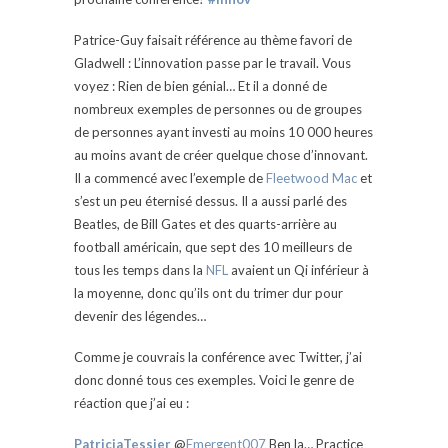
Patrice-Guy faisait référence au thème favori de
Gladwell : L’innovation passe par le travail. Vous
voyez : Rien de bien génial… Et il a donné de
nombreux exemples de personnes ou de groupes
de personnes ayant investi au moins 10 000 heures
au moins avant de créer quelque chose d’innovant.
Il a commencé avec l’exemple de
Fleetwood Mac
et
s’est un peu éternisé dessus. Il a aussi parlé des
Beatles, de Bill Gates et des quarts-arrière au
football américain, que sept des 10 meilleurs de
tous les temps dans la
NFL
avaient un Qi inférieur à
la moyenne, donc qu’ils ont du trimer dur pour
devenir des légendes…
Comme je couvrais la conférence avec Twitter, j’ai
donc donné tous ces exemples. Voici le genre de
réaction que j’ai eu :
PatriciaTessier
@
Emergent007
Ben la… Practice