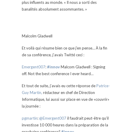
plus influents au monde. « Il nous a sorti des
banalités absolument assommantes. »
Malcolm Gladwell
Et voilà qui résume bien ce que j’en pense… À la fin
de sa conférence, j’avais Twitté ceci :
Emergent007
:
#innov
Malcom Gladwell : Signing
off. Not the best conference I ever heard…
Et tout de suite, j’avais eu cette réponse de
Patrice-
Guy Martin,
rédacteur en chef de Direction
Informatique, lui aussi sur place en vue de «couvrir»
la journée :
pgmartin
:
@Emergent007
il faudrait peut-être qu’il
investisse 10 000 heures dans la préparation de la
prochaine conférence?
#innov