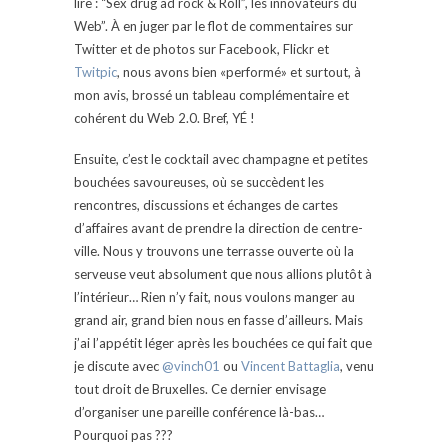
lire : “Sex drug ad rock & Roll”, les innovateurs du
Web”. À en juger par le flot de commentaires sur
Twitter et de photos sur Facebook, Flickr et
Twitpic
, nous avons bien «performé» et surtout, à
mon avis, brossé un tableau complémentaire et
cohérent du Web 2.0. Bref, YÉ !
Ensuite, c’est le cocktail avec champagne et petites
bouchées savoureuses, où se succèdent les
rencontres, discussions et échanges de cartes
d’affaires avant de prendre la direction de centre-
ville. Nous y trouvons une terrasse ouverte où la
serveuse veut absolument que nous allions plutôt à
l’intérieur… Rien n’y fait, nous voulons manger au
grand air, grand bien nous en fasse d’ailleurs. Mais
j’ai l’appétit léger après les bouchées ce qui fait que
je discute avec
@vinch01
ou
Vincent Battaglia
, venu
tout droit de Bruxelles. Ce dernier envisage
d’organiser une pareille conférence là-bas…
Pourquoi pas ???