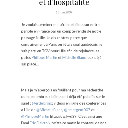
et d’hospitalité
13 juin 2009
Je voulais terminer ma série de billets sur notre
périple en France par un compte-rendu de notre
passage à Lille. Je dis «notre» parce que
contrairement à Paris où j’étais seul québécois, je
suis parti en TGV pour Lille afin de rejoindre les
potes
Philippe Martin
et
Michelle Blanc,
eux déjà
sur place…
Mais je m’aperçois en fouillant pour ma recherche
que de nombreux billets ont déjà été publiés sur le
sujet :
@erdelcroix
: vidéos en ligne des conférences
à Lille de
@MichelleBlanc
,
@emergent007
et
@PhilippeMartin
http://ow.ly/dS9. C’est ainsi que
l’ami
Éric Delcroix
twitte ce matin le contenu de nos