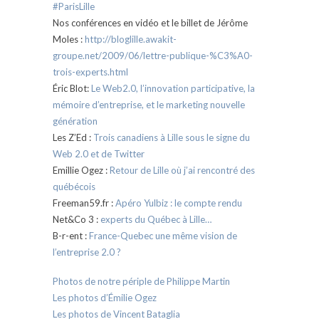
#ParisLille
Nos conférences en vidéo et le billet de Jérôme
Moles :
http://bloglille.awakit-
groupe.net/2009/06/lettre-publique-%C3%A0-
trois-experts.html
Éric Blot:
Le Web2.0, l’innovation participative, la
mémoire d’entreprise, et le marketing nouvelle
génération
Les Z’Ed :
Trois canadiens à Lille sous le signe du
Web 2.0 et de Twitter
Emillie Ogez :
Retour de Lille où j’ai rencontré des
québécois
Freeman59.fr :
Apéro Yulbiz : le compte rendu
Net&Co 3 :
experts du Québec à Lille…
B-r-ent :
France-Quebec une même vision de
l’entreprise 2.0 ?
Photos de notre périple de Philippe Martin
Les photos d’Émilie Ogez
Les photos de Vincent Bataglia