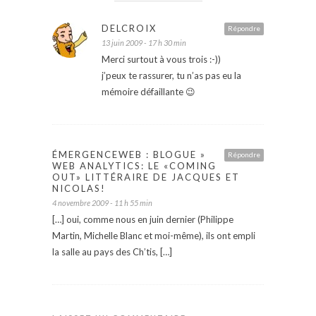
DELCROIX
Répondre
13 juin 2009 - 17 h 30 min
Merci surtout à vous trois :-))
j’peux te rassurer, tu n’as pas eu la
mémoire défaillante 😉
ÉMERGENCEWEB : BLOGUE »
Répondre
WEB ANALYTICS: LE «COMING
OUT» LITTÉRAIRE DE JACQUES ET
NICOLAS!
4 novembre 2009 - 11 h 55 min
[…] oui, comme nous en juin dernier (Philippe
Martin, Michelle Blanc et moi-même), ils ont empli
la salle au pays des Ch’tis, […]