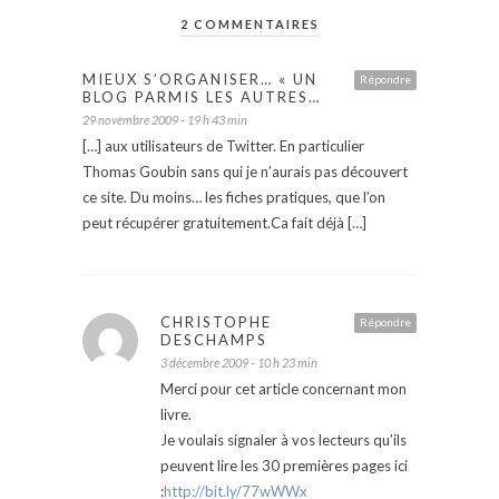
2 COMMENTAIRES
MIEUX S’ORGANISER… « UN
Répondre
BLOG PARMIS LES AUTRES…
29 novembre 2009 - 19 h 43 min
[…] aux utilisateurs de Twitter. En particulier
Thomas Goubin sans qui je n’aurais pas découvert
ce site. Du moins… les fiches pratiques, que l’on
peut récupérer gratuitement.Ca fait déjà […]
CHRISTOPHE
Répondre
DESCHAMPS
3 décembre 2009 - 10 h 23 min
Merci pour cet article concernant mon
livre.
Je voulais signaler à vos lecteurs qu’ils
peuvent lire les 30 premières pages ici
:
http://bit.ly/77wWWx