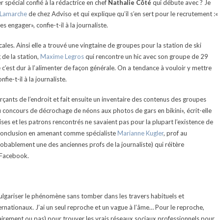
 spécial confié à la rédactrice en chef
Nathalie Côté
qui débute avec ? Je
 Lamarche
de chez Adviso et qui explique qu’il s’en sert pour le recrutement :«
engager», confie-t-il à la journaliste.
ales. Ainsi elle a trouvé une vingtaine de groupes pour la station de ski
 de la station,
Maxime Legros
qui rencontre un hic avec son groupe de 29
c’est dur à l’alimenter de façon générale. On a tendance à vouloir y mettre
ie-t-il à la journaliste.
ants de l’endroit et fait ensuite un inventaire des contenus des groupes
«du concours de décrochage de néons aux photos de gars en bikini», écrit-elle
ses et les patrons rencontrés ne savaient pas pour la plupart l’existence de
a conclusion en amenant comme spécialiste
Marianne Kugler
, prof au
obablement une des anciennes profs de la journaliste) qui réitère
r Facebook.
vulgariser le phénomène sans tomber dans les travers habituels et
ernationaux. J’ai un seul reproche et un vague à l’âme… Pour le reproche,
ntairement ou pas) pour trouver les vrais réseaux sociaux professionnels pour