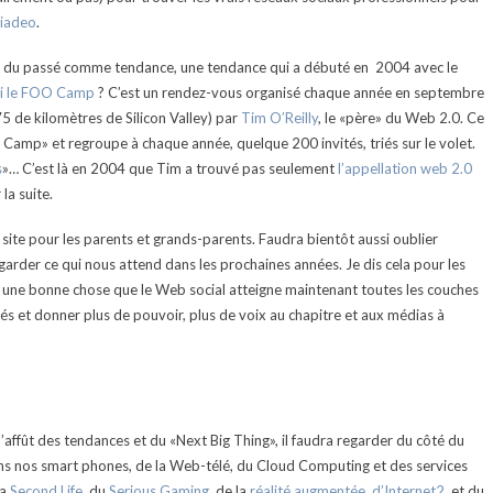
iadeo
.
ant du passé comme tendance, une tendance qui a débuté en 2004 avec le
oi le FOO Camp
? C’est un rendez-vous organisé chaque année en septembre
5 de kilomètres de Silicon Valley) par
Tim O’Reilly
, le «père» du Web 2.0. Ce
 Camp» et regroupe à chaque année, quelque 200 invités, triés sur le volet.
s
»… C’est là en 2004 que Tim a trouvé pas seulement
l’appellation web 2.0
la suite.
site pour les parents et grands-parents. Faudra bientôt aussi oublier
garder ce qui nous attend dans les prochaines années. Je dis cela pour les
est une bonne chose que le Web social atteigne maintenant toutes les couches
tés et donner plus de pouvoir, plus de voix au chapitre et aux médias à
’affût des tendances et du «Next Big Thing», il faudra regarder du côté du
dans nos smart phones, de la Web-télé, du Cloud Computing et des services
la
Second Life
, du
Serious Gaming
, de la
réalité augmentée,
d’Internet2,
et du