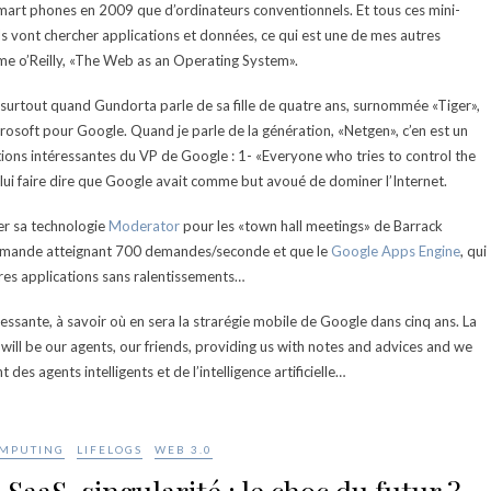
 smart phones en 2009 que d’ordinateurs conventionnels. Et tous ces mini-
ls vont chercher applications et données, ce qui est une de mes autres
me o’Reilly, «The Web as an Operating System».
surtout quand Gundorta parle de sa fille de quatre ans, surnommée «Tiger»,
icrosoft pour Google. Quand je parle de la génération, «Netgen», c’en est un
tions intéressantes du VP de Google : 1- «Everyone who tries to control the
de lui faire dire que Google avait comme but avoué de dominer l’Internet.
er sa technologie
Moderator
pour les «town hall meetings» de Barrack
e demande atteignant 700 demandes/seconde et que le
Google Apps Engine
, qui
res applications sans ralentissements…
essante, à savoir où en sera la strarégie mobile de Google dans cinq ans. La
 will be our agents, our friends, providing us with notes and advices and we
s agents intelligents et de l’intelligence artificielle…
OMPUTING
LIFELOGS
WEB 3.0