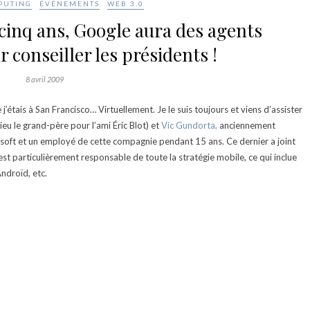
PUTING
ÉVÉNEMENTS
WEB 3.0
cinq ans, Google aura des agents
r conseiller les présidents !
8 avril 2009
j’étais à San Francisco… Virtuellement. Je le suis toujours et viens d’assister
eu le grand-père pour l’ami Éric Blot) et
Vic Gundorta,
anciennement
oft et un employé de cette compagnie pendant 15 ans. Ce dernier a joint
 est particulièrement responsable de toute la stratégie mobile, ce qui inclue
Androïd, etc.