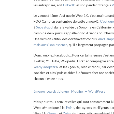
les entreprises, soit
LinkedIn
et son pendant français
V
Le vague à l’âme c’est que le Web 2.0, c’est mainten
FOO Camp en septembre de cette année-là.
C’est qu
à
Sebastopol
dans la vallée de Sonoma en Californie (7
camp de deux jours s’appelle donc «Friends of O’Reilly
Une version «élite» des dorénavant connus «
BarCamp
mais aussi son essence,
qu’il a largement propagée par 
Donc, oubliez Facebook… Pour certains jeunes c’est un 
Twitter, YouTube, Wikipedia, Flickr et compagnie et re
«
early adopters
» et les «geeks», bien entendu, car c’
sociales et ainsi puisse aider à démocratiser nos socié
chacun d’entre nous.
émergenceweb : blogue › Modifier — WordPress
Mais pour tous ceux et celles qui sont constamment à l
Web sémantique à la
Twine
, des agents intelligents 
Web à la
Google
et
Zoho
, de l’apprentissage virtuel à 