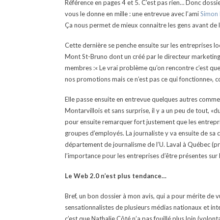
Référence en pages 4 et 5. C’est pas rien… Donc dossier
vous le donne en mille : une entrevue avec l’ami
Simon
Ça nous permet de mieux connaitre les gens avant de les 
Cette dernière se penche ensuite sur les entreprises loc
Mont St-Bruno dont un créé par le directeur marketing
membres :« Le vrai problème qu’on rencontre c’est que 
nos promotions mais ce n’est pas ce qui fonctionne», conf
Elle passe ensuite en entrevue quelques autres commerç
Montarvillois et sans surprise, il y a un peu de tout, 
pour ensuite remarquer fort justement que les entrepri
groupes d’employés. La journaliste y va ensuite de s
département de journalisme de l’U. Laval à Québec (pr
l’importance pour les entreprises d’être présentes su
Le Web 2.0 n’est plus tendance…
Bref, un bon dossier à mon avis, qui a pour mérite de 
sensationnalistes de plusieurs médias nationaux et int
c’est que Nathalie Côté n’a pas fouillé plus loin (volo