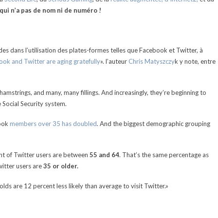
ui n’a pas de nom ni de numéro !
des dans l’utilisation des plates-formes telles que Facebook et Twitter, à
k and Twitter are aging gratefully
». l’auteur
Chris Matyszczy
k y note, entre
amstrings, and many, many fillings. And increasingly, they’re beginning to
e Social Security system.
book
members over 35 has doubled
. And the biggest demographic grouping
nt of Twitter users are between
55 and 64
. That’s the same percentage as
witter users are
35 or older.
lds are 12 percent less likely than average to visit Twitter.»