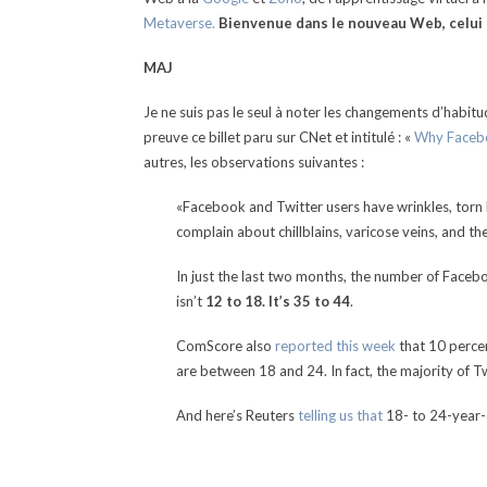
Metaverse.
Bienvenue dans le nouveau Web, celui q
MAJ
Je ne suis pas le seul à noter les changements d’habitu
preuve ce billet paru sur CNet et intitulé : «
Why Faceboo
autres, les observations suivantes :
«Facebook and Twitter users have wrinkles, torn h
complain about chillblains, varicose veins, and th
In just the last two months, the number of Face
isn’t
12 to 18. It’s 35 to 44
.
ComScore also
reported this week
that 10 perce
are between 18 and 24. In fact, the majority of T
And here’s Reuters
telling us that
18- to 24-year-o