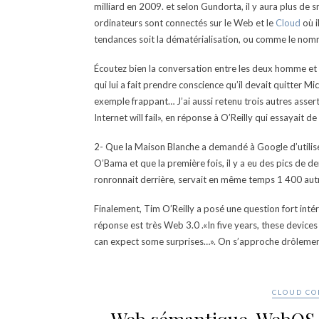
milliard en 2009. et selon Gundorta, il y aura plus de
ordinateurs sont connectés sur le Web et le
Cloud
où i
tendances soit la dématérialisation, ou comme le nom
Écoutez bien la conversation entre les deux homme et 
qui lui a fait prendre conscience qu’il devait quitter M
exemple frappant… J’ai aussi retenu trois autres asser
Internet will fail», en réponse à O’Reilly qui essayait 
2- Que la Maison Blanche a demandé à Google d’utilis
O’Bama et que la première fois, il y a eu des pics d
ronronnait derrière, servait en même temps 1 400 aut
Finalement, Tim O’Reilly a posé une question fort intér
réponse est très Web 3.0 .«In five years, these devices
can expect some surprises…». On s’approche drôlement de
CLOUD C