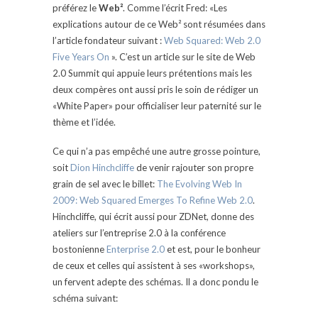
préférez le
Web²
. Comme l’écrit Fred: «Les
explications autour de ce Web² sont résumées dans
l’article fondateur suivant :
Web Squared: Web 2.0
Five Years On
». C’est un article sur le site de Web
2.0 Summit qui appuie leurs prétentions mais les
deux compères ont aussi pris le soin de rédiger un
«White Paper» pour officialiser leur paternité sur le
thème et l’idée.
Ce qui n’a pas empêché une autre grosse pointure,
soit
Dion Hinchcliffe
de venir rajouter son propre
grain de sel avec le billet:
The Evolving Web In
2009: Web Squared Emerges To Refine Web 2.0
.
Hinchcliffe, qui écrit aussi pour ZDNet, donne des
ateliers sur l’entreprise 2.0 à la conférence
bostonienne
Enterprise 2.0
et est, pour le bonheur
de ceux et celles qui assistent à ses «workshops»,
un fervent adepte des schémas. Il a donc pondu le
schéma suivant: