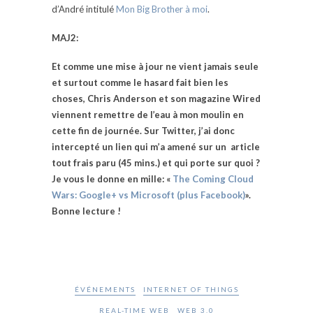
d’André intitulé
Mon Big Brother à moi
.
MAJ2:
Et comme une mise à jour ne vient jamais seule
et surtout comme le hasard fait bien les
choses, Chris Anderson et son magazine Wired
viennent remettre de l’eau à mon moulin en
cette fin de journée. Sur Twitter, j’ai donc
intercepté un lien qui m’a amené sur un article
tout frais paru (45 mins.) et qui porte sur quoi ?
Je vous le donne en mille: «
The Coming Cloud
Wars: Google+ vs Microsoft (plus Facebook)
».
Bonne lecture !
ÉVÉNEMENTS
INTERNET OF THINGS
REAL-TIME WEB
WEB 3.0