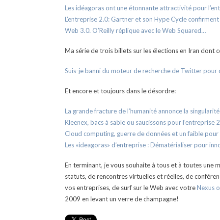
Les idéagoras ont une étonnante attractivité pour l’entr
L’entreprise 2.0: Gartner et son Hype Cycle confirment
Web 3.0. O’Reilly réplique avec le Web Squared…
Ma série de trois billets sur les élections en Iran dont ce
Suis-je banni du moteur de recherche de Twitter pour c
Et encore et toujours dans le désordre:
La grande fracture de l’humanité annonce la singularit
Kleenex, bacs à sable ou saucissons pour l’entreprise 2
Cloud computing, guerre de données et un faible pour
Les «ideagoras» d’entreprise : Dématérialiser pour inn
En terminant, je vous souhaite à tous et à toutes une 
statuts, de rencontres virtuelles et réelles, de confér
vos entreprises, de surf sur le Web avec votre
Nexus o
2009 en levant un verre de champagne!