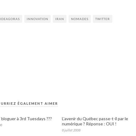
IDEAGORAS
INNOVATION
IRAN
NOMADES
TWITTER
URRIEZ ÉGALEMENT AIMER
 bloguer à 3rd Tuesdays ???
L’avenir du Québec passe-t-il par le
numérique ? Réponse : OUI !
08
8 juillet 2008