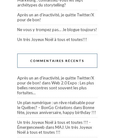
Marketing : connaissez-vous les sept
archétypes du storytelling?
Après un an d’inactivité, je quitte Twitter/X
pour de bon!
Ne vous y trompez pas… Je blogue toujours!
Un très Joyeux Noël à tous et toutes!!!
COMMENTAIRES RÉCENTS
Après un an d'inactivité, je quitte Twitter/X
pour de bon!
dans
Web 2.0 Expo : Les plus
belles rencontres sont souvent les plus
fortuites…
Un plan numérique : un rêve réalisable pour
le Québec? – BonGo Créations
dans
Bonne
fête, joyeux anniversaire, happy birthday !!!
Un très Joyeux Noël à tous et toutes !!! -
Émergenceweb
dans
MAJ: Un très Joyeux
Noël à tous et toutes !!!