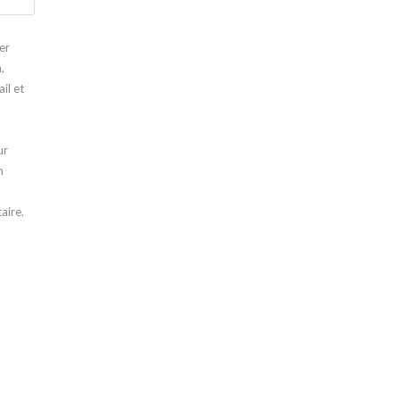
er
,
il et
ur
n
aire.