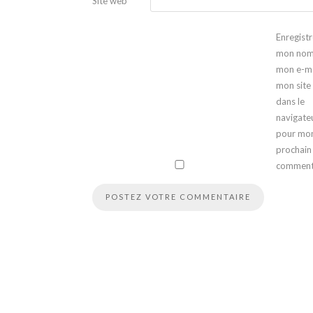
Site web
Enregistr
mon nom
mon e-ma
mon site
dans le
navigate
pour mo
prochain
comment