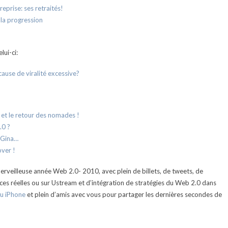
eprise: ses retraités!
 la progression
lui-ci:
ause de viralité excessive?
é et le retour des nomades !
.0 ?
 Gina…
over !
merveilleuse année Web 2.0- 2010, avec plein de billets, de tweets, de
ences réelles ou sur Ustream et d’intégration de stratégies du Web 2.0 dans
u iPhone
et plein d’amis avec vous pour partager les dernières secondes de