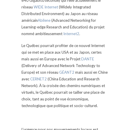
640 Gigabits/seconde) qui relie actuellement le
réseau
WIDE Internet
(Widely Integrated
Distributed Environment) au Japon au réseau
américain
Abilene
(Advanced Networking for
Learning-edge Research and Education) du projet
nommé ambitieusement
Internet2
.
Le Québec pourrait profiter de ce nouvel Internet
qui se met en place aux USA et au Japon, certes
mais aussi en Europe avec le Projet
DANTE
(Delivery of Advanced Network Technology to
Europe) et son réseau
GÉANT2
mais aussi en Chine
avec
CERNET2
(China Education and Research
Network). À la croisée des chemins numériques et
virtuels, le Québec pourrait se tailler une place de
choix, tant au point de vue économique,
technologique que politique et socio-culturel.
L’urgence pour nos gouvernements locaux est