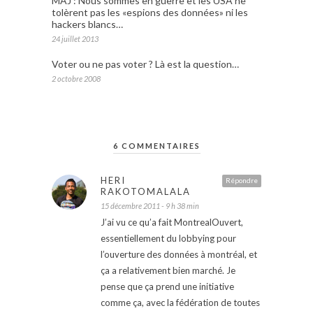
MAJ : Nous sommes en guerre et les USA ne
tolèrent pas les «espions des données» ni les
hackers blancs…
24 juillet 2013
Voter ou ne pas voter ? Là est la question…
2 octobre 2008
6 COMMENTAIRES
HERI
Répondre
RAKOTOMALALA
15 décembre 2011 - 9 h 38 min
J’ai vu ce qu’a fait MontrealOuvert,
essentiellement du lobbying pour
l’ouverture des données à montréal, et
ça a relativement bien marché. Je
pense que ça prend une initiative
comme ça, avec la fédération de toutes