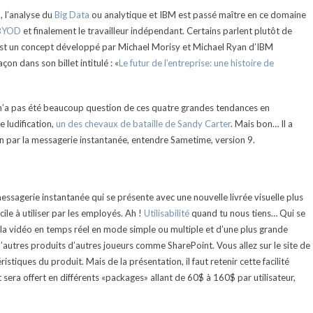
, l’analyse du
Big Data
ou analytique et IBM est passé maître en ce domaine
BYOD
et finalement le travailleur indépendant. Certains parlent plutôt de
est un concept développé par Michael Morisy et Michael Ryan d’IBM
on dans son billet intitulé : «
Le futur de l’entreprise: une histoire de
l n’a pas été beaucoup question de ces quatre grandes tendances en
e ludification,
un des chevaux de bataille de Sandy Carter
. Mais bon… Il a
on par la messagerie instantanée, entendre Sametime, version 9.
essagerie instantanée qui se présente avec une nouvelle livrée visuelle plus
ile à utiliser par les employés. Ah !
Utilisabilité
quand tu nous tiens… Qui se
 la vidéo en temps réel en mode simple ou multiple et d’une plus grande
’autres produits d’autres joueurs comme SharePoint. Vous allez sur le site de
istiques du produit. Mais de la présentation, il faut retenir cette facilité
uit sera offert en différents «packages» allant de 60$ à 160$ par utilisateur,