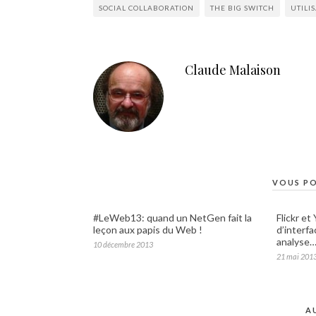
SOCIAL COLLABORATION
THE BIG SWITCH
UTILIS
Claude Malaison
VOUS PO
#LeWeb13: quand un NetGen fait la
Flickr e
leçon aux papis du Web !
d’interf
analyse
10 décembre 2013
21 mai 201
A