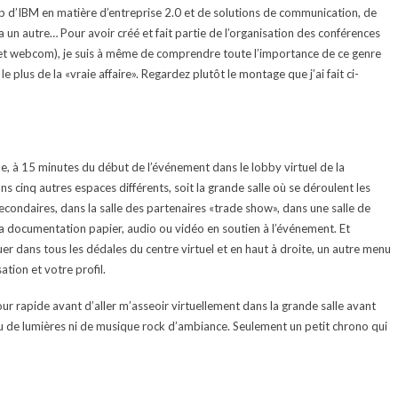
rship d’IBM en matière d’entreprise 2.0 et de solutions de communication, de
era un autre… Pour avoir créé et fait partie de l’organisation des conférences
 et webcom), je suis à même de comprendre toute l’importance de ce genre
le plus de la «vraie affaire». Regardez plutôt le montage que j’ai fait ci-
ne, à 15 minutes du début de l’événement dans le lobby virtuel de la
s cinq autres espaces différents, soit la grande salle où se déroulent les
econdaires, dans la salle des partenaires «trade show», dans une salle de
la documentation papier, audio ou vidéo en soutien à l’événement. Et
r dans tous les dédales du centre virtuel et en haut à droite, un autre menu
ation et votre profil.
our rapide avant d’aller m’asseoir virtuellement dans la grande salle avant
eu de lumières ni de musique rock d’ambiance. Seulement un petit chrono qui