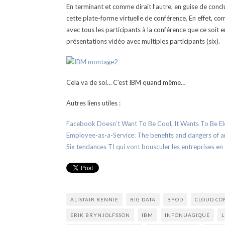
En terminant et comme dirait l’autre, en guise de conclu
cette plate-forme virtuelle de conférence. En effet, co
avec tous les participants à la conférence que ce soit 
présentations vidéo avec multiples participants (six).
Cela va de soi… C’est IBM quand même…
Autres liens utiles :
Facebook Doesn’t Want To Be Cool, It Wants To Be Ele
Employee-as-a-Service: The benefits and dangers of an 
Six tendances TI qui vont bousculer les entreprises en
ALISTAIR RENNIE
BIG DATA
BYOD
CLOUD CO
ERIK BRYNJOLFSSON
IBM
INFONUAGIQUE