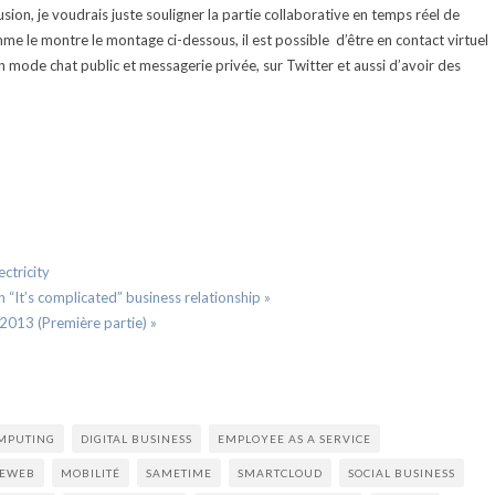
sion, je voudrais juste souligner la partie collaborative en temps réel de
mme le montre le montage ci-dessous, il est possible d’être en contact virtuel
en mode chat public et messagerie privée, sur Twitter et aussi d’avoir des
ctricity
“It’s complicated” business relationship »
 2013 (Première partie) »
MPUTING
DIGITAL BUSINESS
EMPLOYEE AS A SERVICE
LEWEB
MOBILITÉ
SAMETIME
SMARTCLOUD
SOCIAL BUSINESS