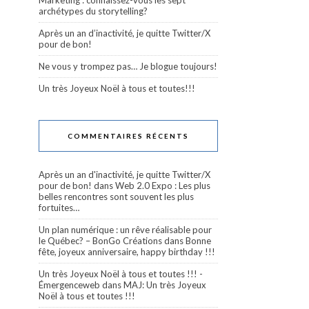
Marketing : connaissez-vous les sept
archétypes du storytelling?
Après un an d’inactivité, je quitte Twitter/X
pour de bon!
Ne vous y trompez pas… Je blogue toujours!
Un très Joyeux Noël à tous et toutes!!!
COMMENTAIRES RÉCENTS
Après un an d'inactivité, je quitte Twitter/X
pour de bon!
dans
Web 2.0 Expo : Les plus
belles rencontres sont souvent les plus
fortuites…
Un plan numérique : un rêve réalisable pour
le Québec? – BonGo Créations
dans
Bonne
fête, joyeux anniversaire, happy birthday !!!
Un très Joyeux Noël à tous et toutes !!! -
Émergenceweb
dans
MAJ: Un très Joyeux
Noël à tous et toutes !!!