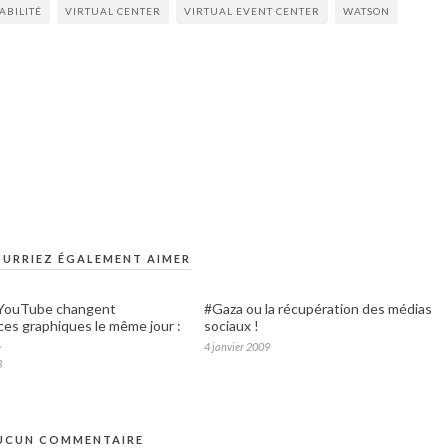
ABILITÉ
VIRTUAL CENTER
VIRTUAL EVENT CENTER
WATSON
URRIEZ ÉGALEMENT AIMER
t YouTube changent
#Gaza ou la récupération des médias
aces graphiques le même jour :
sociaux !
…
4 janvier 2009
3
UCUN COMMENTAIRE