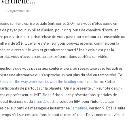
virtuelle…
19 septembre 2013
isons sur l’entreprise sociale (entreprise 2.0) mais vous n’êtes guère en
de payer pour un billet d’avion, pour cinq jours de chambre d’hôtel et
re pire, votre entreprise refuse de vous payer ou rembourser l’ensemble ou
 milliers de $$$. Que faire ? Bien sûr vous pouvez espérer, comme pour la
usée en direct sur le web et gratuitement merci ! Mais cela n’est pas la
core là, vous n’avez accès qu’aux présentations captées sur vidéo.
 questions que vous posez aux conférenciers, au réseautage avec les autres
l existe une alternative qui s’approche un peu plus du réel en temps réel. Ce
Reinvent the way work works with the leading social platform
». Cette
articipants de partout sur la planète. On y a présenté un keynote de
Erik
ness et professeur au MIT Sloan School, des présentations spéciales de
Social Business et du
SmartCloud
, la solution IBM pour l’infonuagique
ves de leur outil de messagerie instantanée
Sametime
, version 9. Et à la suite
 temps réel sur ces solutions, le tout orchestré dans l’environnement virtuel