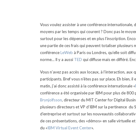
Vous voulez assister à une conférence internationale, d
moyens par les temps qui courent ? Donc pas le moyen 
surtout pour les dépenses et en plus l’inscription.
Enco
une partie de ces frais qui peuvent totaliser plusieurs
conférence
LeWeb
à Paris ou Londres, qu’elle soit diff
norme… Il y a aussi
TED
qui diffuse mais en différé. En
Vous n’avez pas accès aux locaux, à l’interaction, aux
participants. Bref vous n’êtes pas sur place. Eh bien, i
matin, j’ai donc assisté à la conférence internationale «
conférence a été organisée par IBM pour plus de 800 p
Brynjolfsson
, directeur du MIT Center for Digital Busi
plusieurs directeurs et VP d’IBM sur la pertinence du 
d’entreprise et surtout sur les nouveautés collaborati
de ces présentations, des «démos» en salle virtuelle et
du «
IBM Virtual Event Center
».