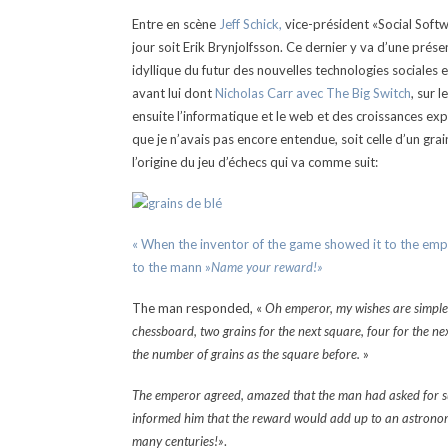
Entre en scène
Jeff Schick,
vice-président «Social Softw
jour soit Erik Brynjolfsson. Ce dernier y va d’une pré
idyllique du futur des nouvelles technologies sociales
avant lui dont
Nicholas Carr avec The Big Switch
, sur 
ensuite l’informatique et le web et des croissances exp
que je n’avais pas encore entendue, soit celle d’un grain
l’origine du jeu d’échecs qui va comme suit:
« When the inventor of the game showed it to the emp
to the mann »
Name your reward!»
The man responded, «
Oh emperor, my wishes are simple. I
chessboard, two grains for the next square, four for the ne
the number of grains as the square before.
»
The emperor agreed, amazed that the man had asked for su
informed him that the reward would add up to an astronomi
many centuries!»
.