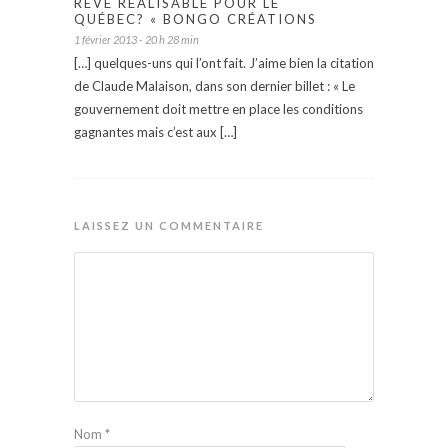
RÊVE RÉALISABLE POUR LE
QUÉBEC? « BONGO CRÉATIONS
1 février 2013 - 20 h 28 min
[…] quelques-uns qui l’ont fait. J’aime bien la citation
de Claude Malaison, dans son dernier billet : « Le
gouvernement doit mettre en place les conditions
gagnantes mais c’est aux […]
LAISSEZ UN COMMENTAIRE
Nom
*