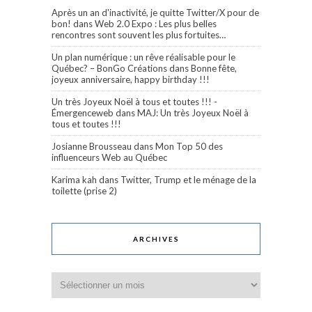
Après un an d'inactivité, je quitte Twitter/X pour de
bon!
dans
Web 2.0 Expo : Les plus belles
rencontres sont souvent les plus fortuites…
Un plan numérique : un rêve réalisable pour le
Québec? – BonGo Créations
dans
Bonne fête,
joyeux anniversaire, happy birthday !!!
Un très Joyeux Noël à tous et toutes !!! -
Émergenceweb
dans
MAJ: Un très Joyeux Noël à
tous et toutes !!!
Josianne Brousseau
dans
Mon Top 50 des
influenceurs Web au Québec
Karima kah
dans
Twitter, Trump et le ménage de la
toilette (prise 2)
ARCHIVES
Archives