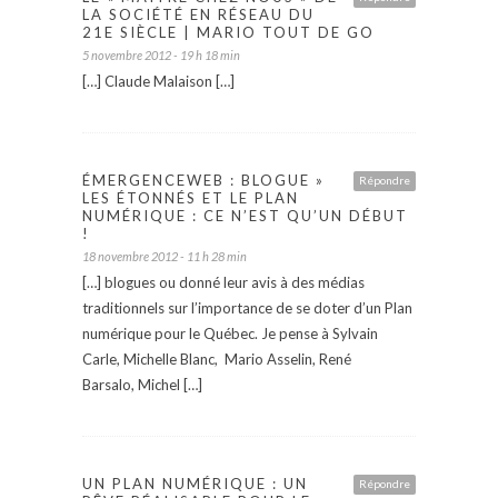
LA SOCIÉTÉ EN RÉSEAU DU
21E SIÈCLE | MARIO TOUT DE GO
5 novembre 2012 - 19 h 18 min
[…] Claude Malaison […]
ÉMERGENCEWEB : BLOGUE »
Répondre
LES ÉTONNÉS ET LE PLAN
NUMÉRIQUE : CE N’EST QU’UN DÉBUT
!
18 novembre 2012 - 11 h 28 min
[…] blogues ou donné leur avis à des médias
traditionnels sur l’importance de se doter d’un Plan
numérique pour le Québec. Je pense à Sylvain
Carle, Michelle Blanc, Mario Asselin, René
Barsalo, Michel […]
UN PLAN NUMÉRIQUE : UN
Répondre