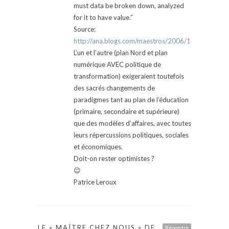
must data be broken down, analyzed
for it to have value.”
Source:
http://ana.blogs.com/maestros/2006/11/data_is_th
L’un et l’autre (plan Nord et plan
numérique AVEC politique de
transformation) exigeraient toutefois
des sacrés changements de
paradigmes tant au plan de l’éducation
(primaire, secondaire et supérieure)
que des modèles d’affaires, avec toutes
leurs répercussions politiques, sociales
et économiques.
Doit-on rester optimistes ?
😉
Patrice Leroux
LE « MAÎTRE CHEZ NOUS » DE
Répondre