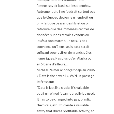
fameux savoir basé sur les données…
Autrement dit, il ne faudrait surtout pas
que le Québec devienne un endroit où
on y fait que passer des fils et où on
retrouve que des immenses centres de
données sur des terrains vendus ou
loués à bon marché. Je ne suis pas
convaincu qu’à eux seuls, cela serait
suffisant pour attirer de grands pôles
numériques. Pas plus qu’en Alaska ou
en Sibérie d’ailleurs…
Michael Palmer annonçait déjà en 2006
« Data is the new oil ». Voici un passage
intéressant:
“Data is just like crude. It’s valuable,
but if unrefined it cannot really be used.
It has to be changed into gas, plastic,
chemicals, etc., to create a valuable
entity that drives profitable activity; so