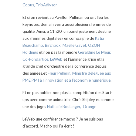
Copus, TripAdivsor
Et si on revient au Pavillon Pullman où ont lieu les
keynotes, demain verra aussi plusieurs femmes de
qualité. Ainsi, à 11h20, un panel justement destiné
aux «femmes digitales» en compagnie de
Katia
Beauchamp, Birchbox
,
Maelle Gavet, OZON
Holdings
et non pas la moindre
Geraldine Le Meur,
Co-Fondartice, LeWeb
et l’Éminence grise et la
grande chef d’orchestre de la conférence depuis
des années.et
Fleur Pellerin, Ministre déléguée aux
PME,PMI à l’innovation et à l’économie numérique
.
Et ne pas oublier non plus la compétition des Start-
ups avec comme animatrice Chris Shipley et comme
une des juges
Nathalie Boulanger, Orange
LeWeb une conférence macho ? Je ne suis pas
d’accord. Macho qui l’a écrit !