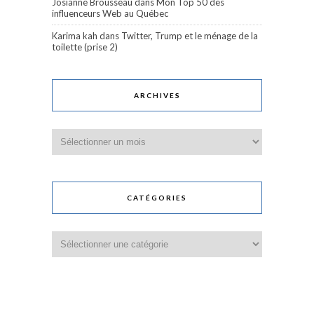
Josianne Brousseau
dans
Mon Top 50 des
influenceurs Web au Québec
Karima kah
dans
Twitter, Trump et le ménage de la
toilette (prise 2)
ARCHIVES
Archives
CATÉGORIES
Catégories