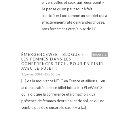
envers celles et ceux qui réussissent ».
Je pense qu’on peut tout à fait
considérer Loïc comme un simplet qui a
effectivement raté de grandes choses,
sans forcément être jaloux de lui.
ÉMERGENCEWEB : BLOGUE »
Répondre
LES FEMMES DANS LES
CONFÉRENCES TECH. POUR EN FINIR
AVEC LE SUJET !
11 janvier 2014 - 15 h 10 min
[…] de la mouvance NTIC en France et ailleurs. J’en
ai donc traité dans ce billet intitulé : « #LeWeb13:
qui a dit que la conférence était macho ?». La
présence de femmes devrait aller de soi, ce qui ne
semble pas être encore le cas. Il y a […]