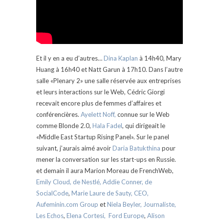
Et il y en a eu d’autres…
Dina Kaplan
à 14h40, Mary
Huang à 16h40 et Natt Garun à 17h10. Dans l’autre
salle «Plenary 2» une salle réservée aux entreprises
et leurs interactions sur le Web, Cédric Giorgi
recevait encore plus de femmes d’affaires et
conférencières.
Ayelett Noff,
connue sur le Web
comme Blonde 2.0,
Hala Fadel
, qui dirigeait le
«Middle East Startup Rising Panel». Sur le panel
suivant, j’aurais aimé avoir
Daria Batukthina
pour
mener la conversation sur les start-ups en Russie.
et demain il aura Marion Moreau de FrenchWeb,
Emily Cloud, de Nestlé,
Addie Conner, de
SocialCode
,
Marie Laure de Sauty, CEO,
Aufeminin.com Group
et
Niela Beyler, Journaliste,
Les Echos
,
Elena Cortesi, Ford Europe
,
Alison